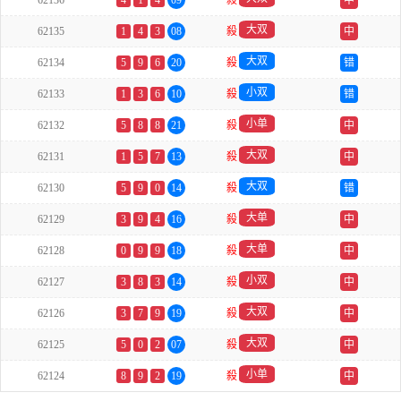
62136
4
1
4
09
殺
中
大双
62135
1
4
3
08
殺
中
大双
62134
5
9
6
20
殺
错
小双
62133
1
3
6
10
殺
错
小单
62132
5
8
8
21
殺
中
大双
62131
1
5
7
13
殺
中
大双
62130
5
9
0
14
殺
错
大单
62129
3
9
4
16
殺
中
大单
62128
0
9
9
18
殺
中
小双
62127
3
8
3
14
殺
中
大双
62126
3
7
9
19
殺
中
大双
62125
5
0
2
07
殺
中
小单
62124
8
9
2
19
殺
中