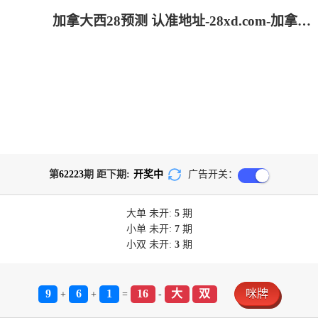
加拿大西28预测 认准地址-28xd.com-加拿大28-加拿大开奖,预测网,28预测,28分析,28结果,加拿大28开奖预测,加拿大28开奖预知
第
62223
期 距下期:
开奖中
广告开关：
大单
未开:
5
期
小单
未开:
7
期
小双
未开:
3
期
9
6
1
16
大
双
咪牌
+
+
=
-