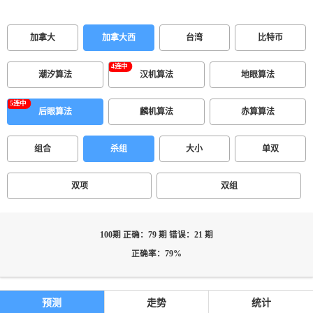
加拿大
加拿大西
台湾
比特币
潮汐算法
汉机算法
地眼算法
后眼算法
麟机算法
赤算算法
组合
杀组
大小
单双
双项
双组
100期 正确：79 期 错误：21 期
正确率：79%
预测
走势
统计