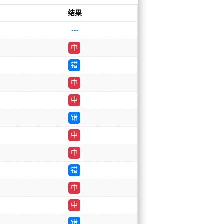
结果
---
中
错
中
中
错
中
中
错
中
中
错