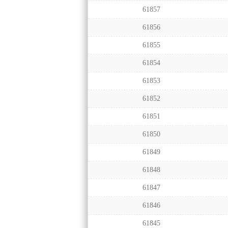
61857
61856
61855
61854
61853
61852
61851
61850
61849
61848
61847
61846
61845