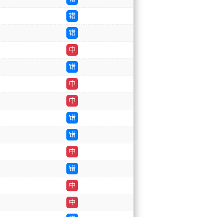
错
错
中
错
中
中
错
错
中
错
中
中