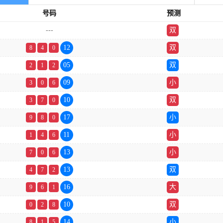
号码
预测
---
双
12
双
8
4
0
05
双
2
1
2
09
小
3
0
6
10
双
3
7
0
17
小
9
8
0
11
小
1
4
6
13
小
7
0
6
13
双
4
7
2
16
大
9
6
1
10
双
0
2
8
14
小
8
1
5