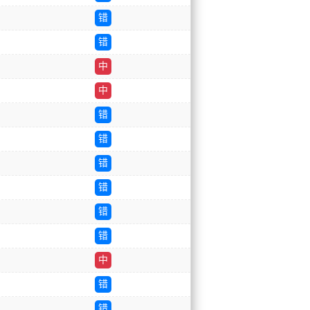
错
错
中
中
错
错
错
错
错
错
中
错
错