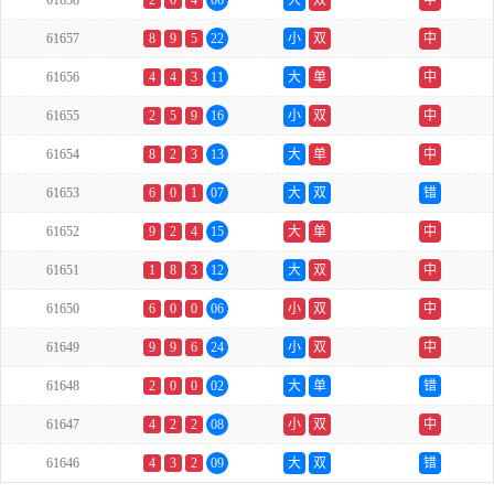
61658
2
0
4
06
大
双
中
61657
8
9
5
22
小
双
中
61656
4
4
3
11
大
单
中
61655
2
5
9
16
小
双
中
61654
8
2
3
13
大
单
中
61653
6
0
1
07
大
双
错
61652
9
2
4
15
大
单
中
61651
1
8
3
12
大
双
中
61650
6
0
0
06
小
双
中
61649
9
9
6
24
小
双
中
61648
2
0
0
02
大
单
错
61647
4
2
2
08
小
双
中
61646
4
3
2
09
大
双
错