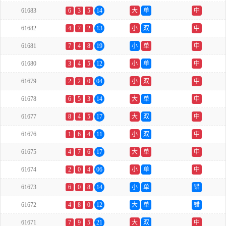
61683
6
3
5
14
大
单
中
61682
4
7
2
13
小
双
中
61681
7
4
8
19
小
单
中
61680
3
4
5
12
小
单
中
61679
2
2
0
04
小
双
中
61678
6
5
3
14
大
单
中
61677
8
4
5
17
大
双
中
61676
1
6
4
11
小
双
中
61675
4
7
6
17
大
单
中
61674
2
0
4
06
小
单
中
61673
6
0
8
14
小
单
错
61672
4
8
0
12
大
单
错
61671
7
9
5
21
大
双
中