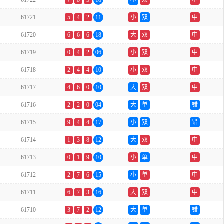
61722
7
8
3
18
小
双
中
61721
5
4
2
11
小
双
中
61720
6
6
6
18
大
双
中
61719
0
4
2
06
小
双
中
61718
2
4
4
10
小
双
中
61717
4
6
0
10
大
双
中
61716
2
2
0
04
大
单
错
61715
9
4
4
17
小
双
错
61714
1
3
8
12
大
双
中
61713
0
1
9
10
小
单
中
61712
2
7
6
15
小
单
中
61711
6
7
3
16
大
双
中
61710
3
7
2
12
大
单
错