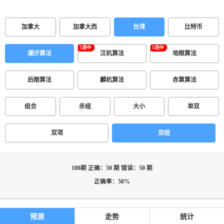
加拿大
加拿大西
台湾
比特币
潮汐算法
汉机算法
地眼算法
后眼算法
麟机算法
赤算算法
组合
杀组
大小
单双
双项
双组
100期 正确：50 期 错误：50 期
正确率：50%
预测
走势
统计