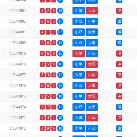
115044984
7
7
1
15
小单
大双
错
115044983
8
2
8
18
小单
大双
中
115044982
8
6
3
17
大双
小单
错
115044981
4
1
2
07
小双
大单
错
115044980
2
6
5
13
小双
大单
错
115044979
0
6
9
15
大单
小双
中
115044978
2
5
9
16
小单
大双
中
115044977
5
3
4
12
大单
小双
中
115044976
0
8
7
15
小双
大单
中
115044975
9
5
4
18
小单
大双
中
115044974
3
7
1
11
小双
大单
错
115044973
5
4
1
10
大单
小双
中
115044972
3
9
6
18
大单
小双
错