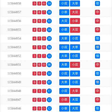
115044958
5
3
6
14
小双
大单
错
115044957
3
8
7
18
小单
大双
中
115044956
0
9
2
11
大双
小单
中
115044955
4
8
2
14
小单
大双
中
115044954
4
7
9
20
大单
小双
错
115044953
7
7
0
14
小双
大单
错
115044952
3
1
7
11
大单
小双
错
115044951
0
6
0
06
大单
小双
中
115044950
3
6
5
14
小双
大单
错
115044949
0
2
5
07
大单
小双
错
115044948
7
3
7
17
小双
大单
中
115044947
0
7
6
13
小单
大双
中
115044946
2
5
5
12
小单
大双
错