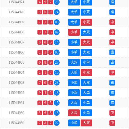
115044971
4
9
7
20
大单
小双
错
115044970
9
6
9
24
大单
小双
错
115044969
7
1
0
08
大单
小双
中
115044968
3
1
5
09
小单
大双
中
115044967
8
0
6
14
小单
大双
中
115044966
2
1
5
08
小单
大双
错
115044965
6
8
9
23
大双
小单
错
115044964
2
1
7
10
大单
小双
中
115044963
7
9
7
23
小单
大双
错
115044962
9
4
5
18
小双
大单
错
115044961
4
6
5
15
大双
小单
错
115044960
5
6
5
16
大双
小单
中
115044959
7
8
7
22
小单
大双
中