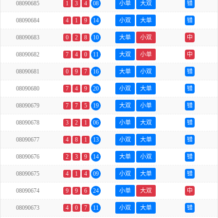
08090685
1
3
4
08
小单
大双
错
08090684
4
1
9
14
小双
大单
错
08090683
0
2
8
10
大单
小双
中
08090682
7
4
0
11
大双
小单
中
08090681
0
9
7
16
大单
小双
错
08090680
7
4
9
20
小双
大单
错
08090679
7
7
5
19
大双
小单
错
08090678
3
2
1
06
小单
大双
错
08090677
4
8
1
13
小双
大单
错
08090676
2
3
9
14
大单
小双
错
08090675
4
1
4
09
小双
大单
错
08090674
9
9
6
24
小单
大双
中
08090673
4
0
7
11
小双
大单
错