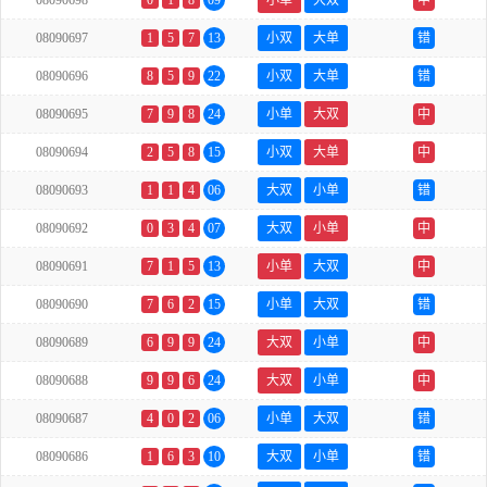
08090698
0
1
8
09
小单
大双
中
08090697
1
5
7
13
小双
大单
错
08090696
8
5
9
22
小双
大单
错
08090695
7
9
8
24
小单
大双
中
08090694
2
5
8
15
小双
大单
中
08090693
1
1
4
06
大双
小单
错
08090692
0
3
4
07
大双
小单
中
08090691
7
1
5
13
小单
大双
中
08090690
7
6
2
15
小单
大双
错
08090689
6
9
9
24
大双
小单
中
08090688
9
9
6
24
大双
小单
中
08090687
4
0
2
06
小单
大双
错
08090686
1
6
3
10
大双
小单
错