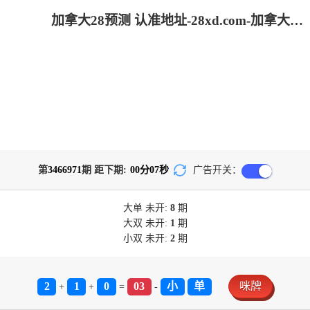
加拿大28预测 认准地址-28xd.com-加拿大28-加拿大开奖,预测网,28预测,28分析,28结果,加拿大28开奖预测,加拿大28开奖预知
第
3466971
期 距下期:
00
分
07
秒
广告开关：
大单
未开:
8
期
大双
未开:
1
期
小双
未开:
2
期
2
1
0
03
小
单
咪牌
+
+
=
-