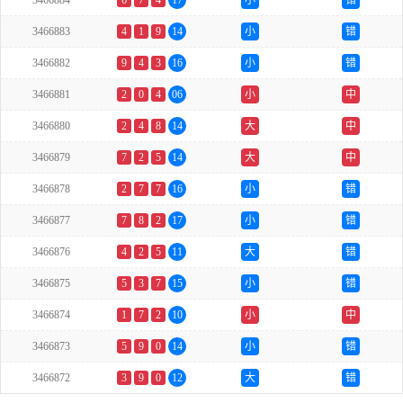
3466884
6
7
4
17
小
错
3466883
4
1
9
14
小
错
3466882
9
4
3
16
小
错
3466881
2
0
4
06
小
中
3466880
2
4
8
14
大
中
3466879
7
2
5
14
大
中
3466878
2
7
7
16
小
错
3466877
7
8
2
17
小
错
3466876
4
2
5
11
大
错
3466875
5
3
7
15
小
错
3466874
1
7
2
10
小
中
3466873
5
9
0
14
小
错
3466872
3
9
0
12
大
错