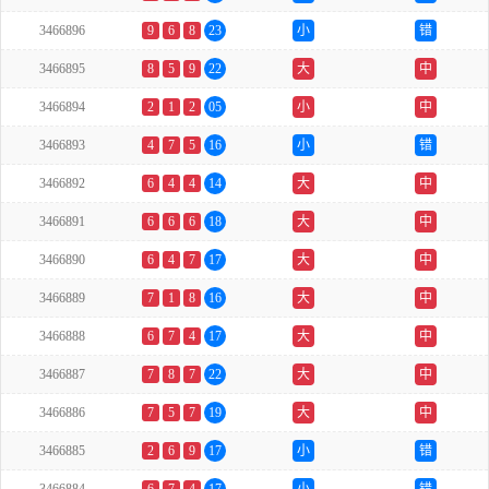
3466896
9
6
8
23
小
错
3466895
8
5
9
22
大
中
3466894
2
1
2
05
小
中
3466893
4
7
5
16
小
错
3466892
6
4
4
14
大
中
3466891
6
6
6
18
大
中
3466890
6
4
7
17
大
中
3466889
7
1
8
16
大
中
3466888
6
7
4
17
大
中
3466887
7
8
7
22
大
中
3466886
7
5
7
19
大
中
3466885
2
6
9
17
小
错