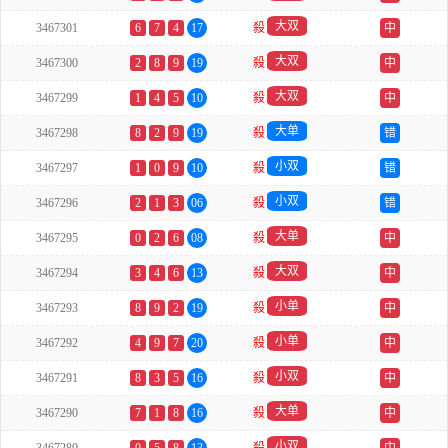
大双
3467301
6
7
4
17
殺
中
大双
3467300
2
8
9
19
殺
中
大双
3467299
1
4
5
10
殺
中
大单
3467298
8
2
9
19
殺
错
小双
3467297
1
0
9
10
殺
错
小双
3467296
2
1
3
06
殺
错
大单
3467295
0
2
6
08
殺
中
大双
3467294
3
4
6
13
殺
中
小单
3467293
8
9
2
19
殺
中
小单
3467292
4
9
7
20
殺
中
小双
3467291
8
3
5
16
殺
中
大单
3467290
7
1
8
16
殺
中
小双