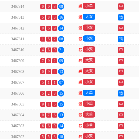
小单
3467314
0
0
8
08
殺
中
大双
3467313
5
8
3
16
殺
错
小双
3467312
0
5
9
14
殺
中
小双
3467311
1
5
2
08
殺
错
小双
3467310
4
8
9
21
殺
中
大双
3467309
7
0
2
09
殺
中
大双
3467308
0
9
4
13
殺
中
小双
3467307
5
1
1
07
殺
中
大单
3467306
5
2
8
15
殺
错
小单
3467305
9
1
5
15
殺
中
大单
3467304
0
7
6
13
殺
中
小单
3467303
6
8
0
14
殺
中
小双
3467302
5
5
8
18
殺
中