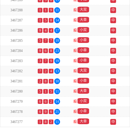
3467289
0
5
8
13
殺
中
大双
3467288
1
1
9
11
殺
中
大单
3467287
1
5
8
14
殺
中
小双
3467286
9
4
4
17
殺
中
小单
3467285
5
7
7
19
殺
中
小单
3467284
9
6
8
23
殺
中
小单
3467283
3
7
9
19
殺
中
大双
3467282
7
2
4
13
殺
中
小单
3467281
2
8
0
10
殺
中
大单
3467280
5
1
5
11
殺
中
小双
3467279
6
6
2
14
殺
中
小单
3467278
6
9
6
21
殺
中
大单
3467277
1
8
2
11
殺
中