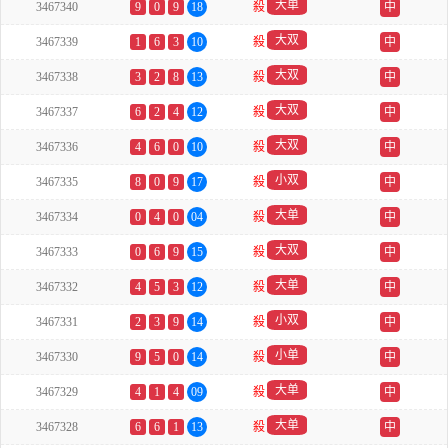
大单
3467340
9
0
9
18
殺
中
大双
3467339
1
6
3
10
殺
中
大双
3467338
3
2
8
13
殺
中
大双
3467337
6
2
4
12
殺
中
大双
3467336
4
6
0
10
殺
中
小双
3467335
8
0
9
17
殺
中
大单
3467334
0
4
0
04
殺
中
大双
3467333
0
6
9
15
殺
中
大单
3467332
4
5
3
12
殺
中
小双
3467331
2
3
9
14
殺
中
小单
3467330
9
5
0
14
殺
中
大单
3467329
4
1
4
09
殺
中
大单
3467328
6
6
1
13
殺
中