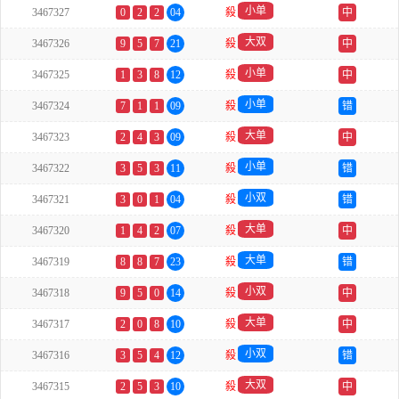
小单
3467327
0
2
2
04
殺
中
大双
3467326
9
5
7
21
殺
中
小单
3467325
1
3
8
12
殺
中
小单
3467324
7
1
1
09
殺
错
大单
3467323
2
4
3
09
殺
中
小单
3467322
3
5
3
11
殺
错
小双
3467321
3
0
1
04
殺
错
大单
3467320
1
4
2
07
殺
中
大单
3467319
8
8
7
23
殺
错
小双
3467318
9
5
0
14
殺
中
大单
3467317
2
0
8
10
殺
中
小双
3467316
3
5
4
12
殺
错
大双
3467315
2
5
3
10
殺
中