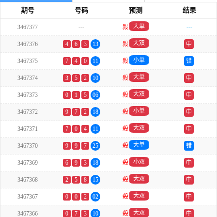
期号
号码
预测
结果
大单
3467377
---
殺
---
大双
3467376
4
6
3
13
殺
中
小单
3467375
7
4
0
11
殺
错
大单
3467374
3
5
2
10
殺
中
大双
3467373
0
1
5
06
殺
中
小单
3467372
9
7
2
18
殺
中
大双
3467371
7
0
4
11
殺
中
大单
3467370
9
9
7
25
殺
错
小双
3467369
6
9
3
18
殺
中
大双
3467368
2
5
8
15
殺
中
大双
3467367
0
0
2
02
殺
中
大双
3467366
0
7
3
10
殺
中