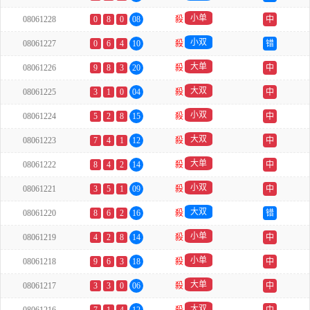
小单
08061228
0
8
0
08
殺
中
小双
08061227
0
6
4
10
殺
错
大单
08061226
9
8
3
20
殺
中
大双
08061225
3
1
0
04
殺
中
小双
08061224
5
2
8
15
殺
中
大双
08061223
7
4
1
12
殺
中
大单
08061222
8
4
2
14
殺
中
小双
08061221
3
5
1
09
殺
中
大双
08061220
8
6
2
16
殺
错
小单
08061219
4
2
8
14
殺
中
小单
08061218
9
6
3
18
殺
中
大单
08061217
3
3
0
06
殺
中
大双