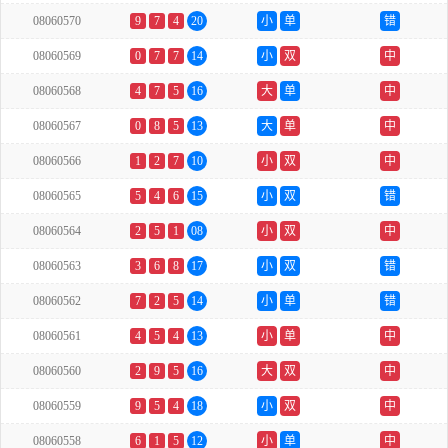
08060570
9
7
4
20
小
单
错
08060569
0
7
7
14
小
双
中
08060568
4
7
5
16
大
单
中
08060567
0
8
5
13
大
单
中
08060566
1
2
7
10
小
双
中
08060565
5
4
6
15
小
双
错
08060564
2
5
1
08
小
双
中
08060563
3
6
8
17
小
双
错
08060562
7
2
5
14
小
单
错
08060561
4
5
4
13
小
单
中
08060560
2
9
5
16
大
双
中
08060559
9
5
4
18
小
双
中
08060558
6
1
5
12
小
单
中