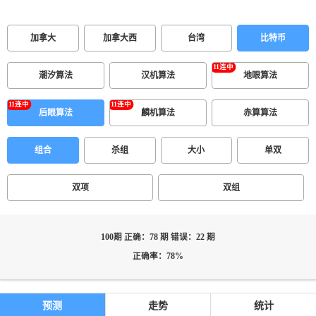
加拿大
加拿大西
台湾
比特币
潮汐算法
汉机算法
地眼算法
后眼算法
麟机算法
赤算算法
组合
杀组
大小
单双
双项
双组
100期 正确：78 期 错误：22 期
正确率：78%
预测
走势
统计