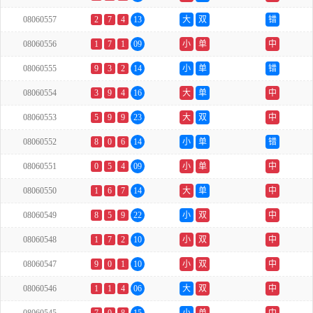
08060557
2
7
4
13
大
双
错
08060556
1
7
1
09
小
单
中
08060555
9
3
2
14
小
单
错
08060554
3
9
4
16
大
单
中
08060553
5
9
9
23
大
双
中
08060552
8
0
6
14
小
单
错
08060551
0
5
4
09
小
单
中
08060550
1
6
7
14
大
单
中
08060549
8
5
9
22
小
双
中
08060548
1
7
2
10
小
双
中
08060547
9
0
1
10
小
双
中
08060546
1
1
4
06
大
双
中