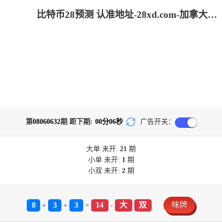
比特币28预测 认准地址-28xd.com-加拿大28-加拿大开奖,预测网,28预测,28分析,28结果,加拿大28开奖预测,加拿大28开奖预知
第
08060632
期 距下期:
00
分
06
秒
广告开关：
大单
未开:
21
期
小单
未开:
1
期
小双
未开:
2
期
8
3
3
14
大
双
咪牌
+
+
=
-