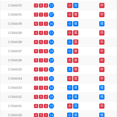
115044192
3
6
4
13
小
双
中
115044191
5
1
1
07
小
单
中
115044190
6
5
5
16
小
单
错
115044189
4
4
5
13
小
单
中
115044188
6
6
2
14
小
双
中
115044187
9
1
9
19
小
单
中
115044186
9
5
5
19
大
单
中
115044185
4
7
0
11
大
单
中
115044184
2
3
5
10
小
双
中
115044183
7
5
6
18
小
单
错
115044182
5
9
4
18
小
单
错
115044181
9
6
4
19
大
双
中
115044180
4
9
1
14
小
单
错