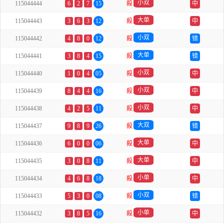
小双
115044444
6
2
7
15
殺
中
大单
115044443
3
6
3
12
殺
中
小双
115044442
4
8
0
12
殺
错
大单
115044441
3
8
4
15
殺
错
小双
115044440
1
0
4
05
殺
中
小双
115044439
8
4
4
16
殺
中
小双
115044438
4
2
5
11
殺
中
大双
115044437
9
8
9
26
殺
错
大单
115044436
6
0
0
06
殺
中
大单
115044435
3
0
8
11
殺
中
小单
115044434
4
6
8
18
殺
中
小双
115044433
5
3
0
08
殺
错
小单
115044432
3
8
5
16
殺
中