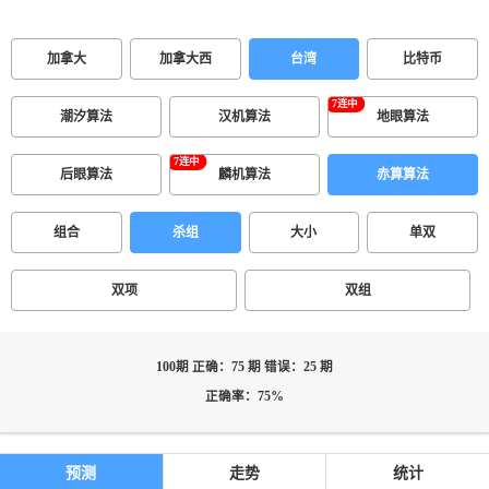
加拿大
加拿大西
台湾
比特币
潮汐算法
汉机算法
地眼算法
后眼算法
麟机算法
赤算算法
组合
杀组
大小
单双
双项
双组
100期 正确：75 期 错误：25 期
正确率：75%
预测
走势
统计