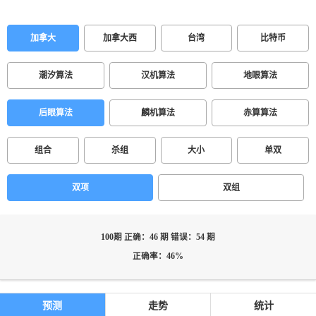
加拿大
加拿大西
台湾
比特币
潮汐算法
汉机算法
地眼算法
后眼算法
麟机算法
赤算算法
组合
杀组
大小
单双
双项
双组
100期 正确：46 期 错误：54 期
正确率：46%
预测
走势
统计