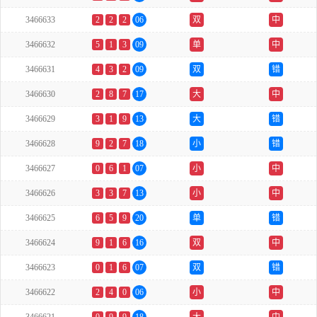
3466633
2
2
2
06
双
中
3466632
5
1
3
09
单
中
3466631
4
3
2
09
双
错
3466630
2
8
7
17
大
中
3466629
3
1
9
13
大
错
3466628
9
2
7
18
小
错
3466627
0
6
1
07
小
中
3466626
3
3
7
13
小
中
3466625
6
5
9
20
单
错
3466624
9
1
6
16
双
中
3466623
0
1
6
07
双
错
3466622
2
4
0
06
小
中