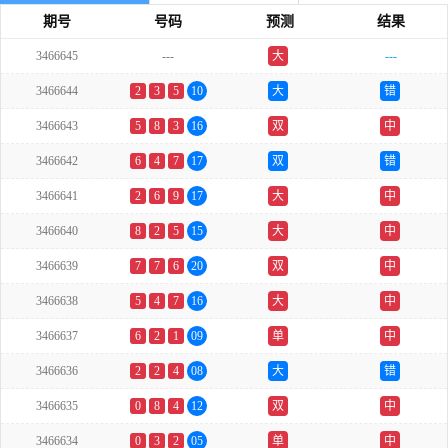
期号
号码
预测
结果
3466645
---
大
---
3466644
2
3
5
10
大
错
3466643
5
8
3
16
双
中
3466642
6
4
7
17
双
错
3466641
2
6
9
17
大
中
3466640
8
2
5
15
大
中
3466639
7
7
6
20
双
中
3466638
5
4
7
16
大
中
3466637
6
2
1
09
单
中
3466636
2
2
4
08
大
错
3466635
0
8
4
12
双
中
3466634
0
3
2
05
单
中