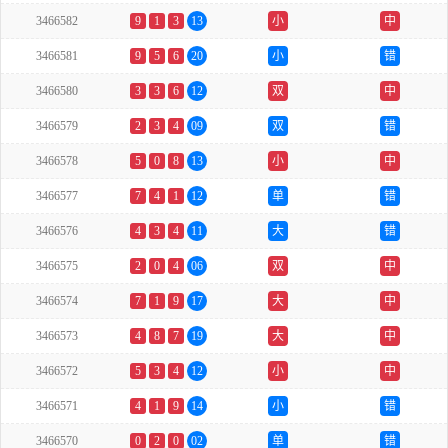
3466582
9
1
3
13
小
中
3466581
9
5
6
20
小
错
3466580
3
3
6
12
双
中
3466579
2
3
4
09
双
错
3466578
5
0
8
13
小
中
3466577
7
4
1
12
单
错
3466576
4
3
4
11
大
错
3466575
2
0
4
06
双
中
3466574
7
1
9
17
大
中
3466573
4
8
7
19
大
中
3466572
5
3
4
12
小
中
3466571
4
1
9
14
小
错
3466570
0
2
0
02
单
错